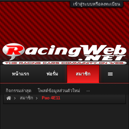
เข้าสู่ระบบหรือลงทะเบียน
หน้าแรก
ฟอรั่ม
สมาชิก
ติดต่อลงโฆษณา
racingweb@gmail.com
หรือโทร. 081-811-1138
หรืออ่านรายละเอียดเพิ่มเติม คลิกที่นี่
...
กิจกรรมล่าสุด
โพสต์ข้อมูลส่วนตัวใหม่
สมาชิก
Pao 4E11