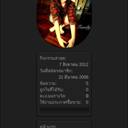
กิจกรรมล่าสุด:
7 สิงหาคม 2012
วันที่สมัครสมาชิก:
21 มีนาคม 2006
ข้อความ:
5
ถูกใจที่ได้รับ:
0
คะแนนรางวัล:
0
ใช้งานประกาศซื้อขาย:
0
หน้าแรก: