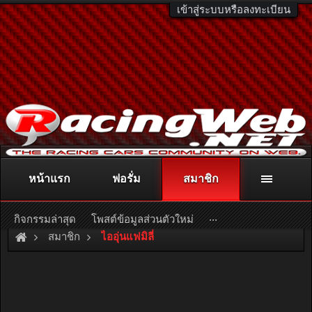
เข้าสู่ระบบหรือลงทะเบียน
หน้าแรก
ฟอรั่ม
สมาชิก
ติดต่อลงโฆษณา
racingweb@gmail.com
หรือโทร. 081-811-1138
หรืออ่านรายละเอียดเพิ่มเติม คลิกที่นี่
...
กิจกรรมล่าสุด
โพสต์ข้อมูลส่วนตัวใหม่
สมาชิก
ไออุ่นแฟมิลี่