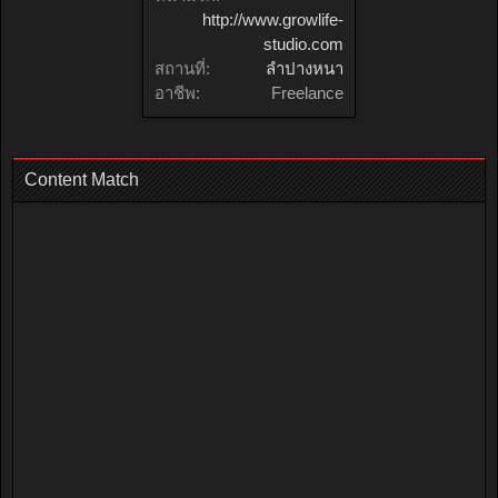
http://www.growlife-
studio.com
สถานที่:
ลำปางหนา
อาชีพ:
Freelance
Content Match