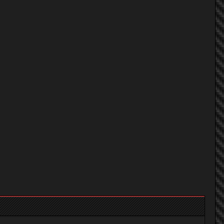
LEE YUKARI
we_zaa
^^ FaNGy ^^