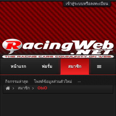
เข้าสู่ระบบหรือลงทะเบียน
หน้าแรก
ฟอรั่ม
สมาชิก
ติดต่อลงโฆษณา
racingweb@gmail.com
หรือโทร. 081-811-1138
หรืออ่านรายละเอียดเพิ่มเติม คลิกที่นี่
...
กิจกรรมล่าสุด
โพสต์ข้อมูลส่วนตัวใหม่
สมาชิก
ObiO