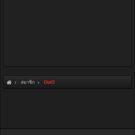
สมาชิก
ObiO