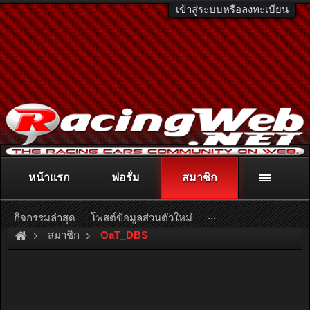
เข้าสู่ระบบหรือลงทะเบียน
หน้าแรก
ฟอรั่ม
สมาชิก
ติดต่อลงโฆษณา
racingweb@gmail.com
หรือโทร. 081-811-1138
หรืออ่านรายละเอียดเพิ่มเติม คลิกที่นี่
...
กิจกรรมล่าสุด
โพสต์ข้อมูลส่วนตัวใหม่
สมาชิก
OaT_DBS