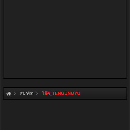
สมาชิก
โอ๊ค_TENGUNOYU