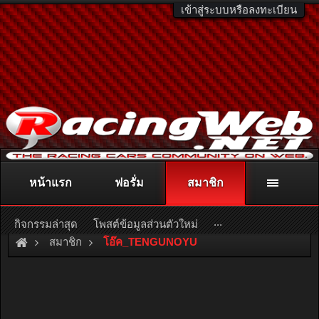
เข้าสู่ระบบหรือลงทะเบียน
หน้าแรก
ฟอรั่ม
สมาชิก
ติดต่อลงโฆษณา
racingweb@gmail.com
หรือโทร. 081-811-1138
หรืออ่านรายละเอียดเพิ่มเติม คลิกที่นี่
...
กิจกรรมล่าสุด
โพสต์ข้อมูลส่วนตัวใหม่
สมาชิก
โอ๊ค_TENGUNOYU