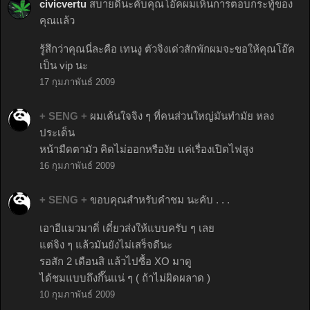
civicvertu
สบายดีนะคับคุณโอ๊คผมเห็นการตอบกระทู้ของ
คุณเเล้ว
รู้สึกว่าคุณนี่ละคือ เทนงู ตัวจิงเด่วสักพักผมจะขอให้คุณโอ๊ค
เป็น vip นะ
17 กุมภาพันธ์ 2009
+ SENG +
ผมเค้นใจจิง ๆ ที่คนส่วนใหญ่มันทำมัย หลง
ประเด็น
หน้ามืดตามัว คิดไม่ออกหรืองัย แค่เรื่องเปิดไฟสูง
16 กุมภาพันธ์ 2009
+ SENG +
ขอบคุณสำหรับคำชม นะคับ . . .
เอาอีแมวมาดิ่ เดี๋ยวส่งให้แบบครับ ๆ เลย
แต่จิง ๆ แล้วมันยังไม่เสร็จดีนะ
รอสัก 2 เดือนสิ แล้วไปซื้อ XO มาดู
ได้ชมแบบถึงกึ๊นแน่ ๆ ( ถ้าไม่ผิดผลาด )
10 กุมภาพันธ์ 2009