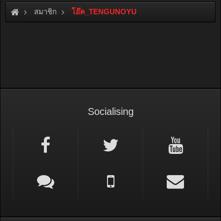
สมาชิก
โอ๊ค_TENGUNOYU
Socialising