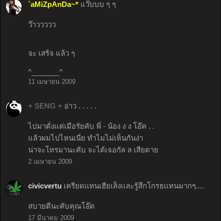
`aMiZpAnDa~*
แว๊บบบ ๆ ๆ
ว๊าววววว
จะ เสร้จ แล้ว ๆ
^_______^
11 เมษายน 2009
+ SENG +
อ่าว . . . . .
ไปมาตั่งแต่เมือรัยคับ พี่ - น้อง ง ง โอ๊ค . .
แล้วผมไปไหนเนี่ย ทำไมไม่เห็นกันง่า
น่าจะโทรมานะคับ จะได้เจอกัล ล เสียดาย
2 เมษายน 2009
civicvertu
เครียดเเทนเฮียเส็งเเละรู้สึกโกรธเเทนมากๆ....
สบายดีนะคับคุณโอ๊ด
17 มีนาคม 2009