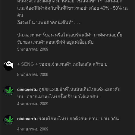
มันคงจะต้องลดมุกลงมาหน่อย ใช้เฉดสีขาว ๆ ไม่เน้นมุก
และต้องมีสีดำตัดกับพื้นที่สีขาวรถอย่างน้อย 40% - 50% นะ
คับ
ถึงจะเป็น "แพนด้าคอนเซ๊ฟท์" . . .
ปล.ลองหาคาร์บอน หรือไฟเอบร์พ่นสีดำ มาตัดหน่อยมั๊ย
รับรอง แพนด้าคอนเซ๊ฟท์ อยู่แค่เอื้อมคับ
5 พฤษภาคม 2009
+ SENG +
รอชมเจ้าแพนด้า เหมือนกัล คร้าบ บ
5 พฤษภาคม 2009
civicvertu
อูยยย..300ม้าที่ไหนมันเกินไปแค่250เองคับ
บบ...อยากเมามะไหร่กริ๊งกร๊างมาได้เลยคับ..
4 พฤษภาคม 2009
civicvertu
รถเสร็จมะไหร่บอกด้วยนะท่าน...มาเมากัน
4 พฤษภาคม 2009