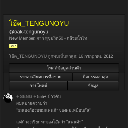
โอ๊ค_TENGUNOYU
@oak-tengunoyu
New Member
,
จาก
สุขุมวิท50 - กล้วยน้ำไท
VIP
โอ๊ค_TENGUNOYU ถูกพบเห็นล่าสุด:
16 กรกฎาคม 2012
โพสต์ข้อมูลส่วนตัว
รายละเอียดการซื้อขาย
กิจกรรมล่าสุด
การโพสต์
ข้อมูล
+ SENG +
555+ ป่าวคับ
ผมหมายความว่า
"ผมเองก้อรอชมแพนด้าของผมเหมือนกัล"
แต่ถ้าจะเรียกรถของโอ๊คว่า "แพนด้า"