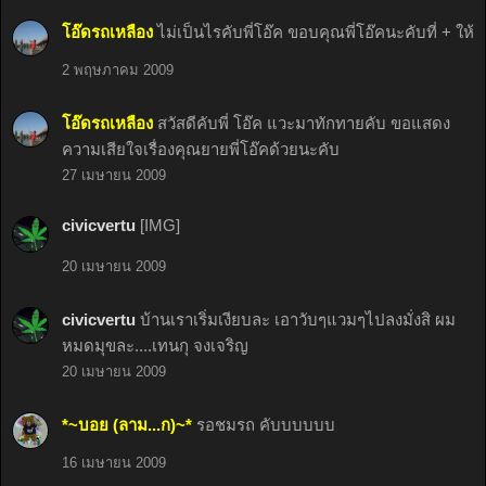
โอ๊ดรถเหลือง
ไม่เป็นไรคับพี่โอ๊ค ขอบคุณพี่โอ๊คนะคับที่ + ให้
2 พฤษภาคม 2009
โอ๊ดรถเหลือง
สวัสดีคับพี่ โอ๊ค แวะมาทักทายคับ ขอแสดง
ความเสียใจเรื่องคุณยายพี่โอ๊คด้วยนะคับ
27 เมษายน 2009
civicvertu
[IMG]
20 เมษายน 2009
civicvertu
บ้านเราเริ่มเงียบละ เอาวับๆแวมๆไปลงมั่งสิ ผม
หมดมุขละ....เทนกุ จงเจริญ
20 เมษายน 2009
*~บอย (ลาม...ก)~*
รอชมรถ คับบบบบบ
16 เมษายน 2009