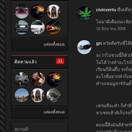
civicvertu
ตื่นเต๊
ไม่มามีเคืองนะเฟ้ย
18 มิถุนายน 2009
gri
หวัดดีครับพี่โอ๊
แสดงทั้งหมด
จะว่าไปช่วงนี้ก็ตั
31
ติดตามแล้ว
ไม่ได้ว่างทำอะไรเล
เรียนก็มึนตึ้บ รถก
อะไรที่อยากทำก็
ทำรถฟอมูล่าร์กันดั
เฟรมที่จะทำ ก็ทำที
แสดงทั้งหมด
หาเซฟเฮ้าส์เก็บรถก
ตอนนี้สิ่งมันส์สำหร
สถานที่:
อาจารย์แล็บจะพาสอน