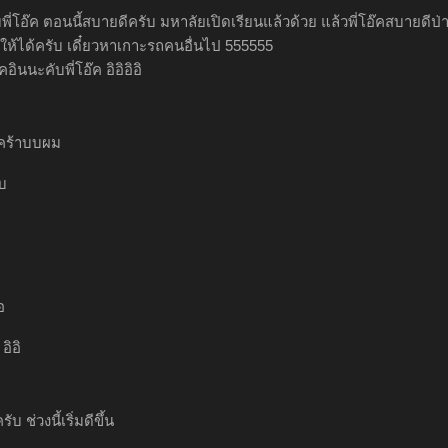
บพี่โอ๊ค ตอนนี้สบายดีครับ มหาลัยเปิดเรียนแล้วด้วย แล้วพี่โอ๊คสบายดีป่
งไปให้ได้ครับ เดี๋ยวหาเกาะรถคนอื่นไป 555555
คอินนะคับพี่โอ๊ค อิอิอิอิ
คร้าบบผม
ับ
อ
อิอิ
บ ช่วงนี้เริ่มดีขึ้น