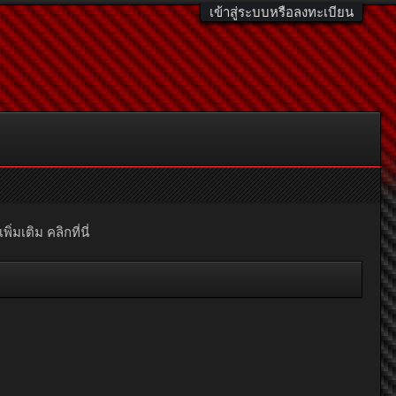
เข้าสู่ระบบหรือลงทะเบียน
มเติม คลิกที่นี่