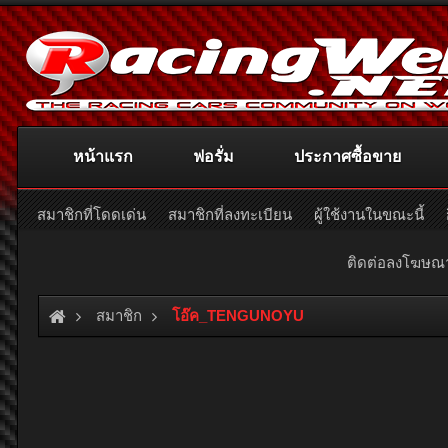
หน้าแรก
ฟอรั่ม
ประกาศซื้อขาย
สมาชิกที่โดดเด่น
สมาชิกที่ลงทะเบียน
ผู้ใช้งานในขณะนี้
ติดต่อลงโฆษ
สมาชิก
โอ๊ค_TENGUNOYU