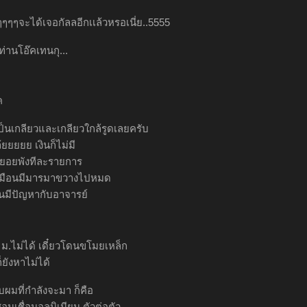
นๆๆๆๆจะได้เจอกัลลอีกเเล้วหรอเนี่ย..5555
ท่านโอ๊คเทนกุ...
ค
วเป็นเกลียวและเกลียวใกล้รูดเลยครับ
้ยยยยย เงินก็ไม่มี
็ทยอยพังทีละรายการ
เหมือนมีมารมาขวางไปหมด
้นมีปัญหากับอาจารย์
่ ม.ไม่ได้ เดี๋ยวโดนขโมยเหล็ก
็ยังหาไม่ได้
ับผมที่กำลังจะมา ก็คือ
เชื่อมอลูมิเนียม ตัวต่อตัว