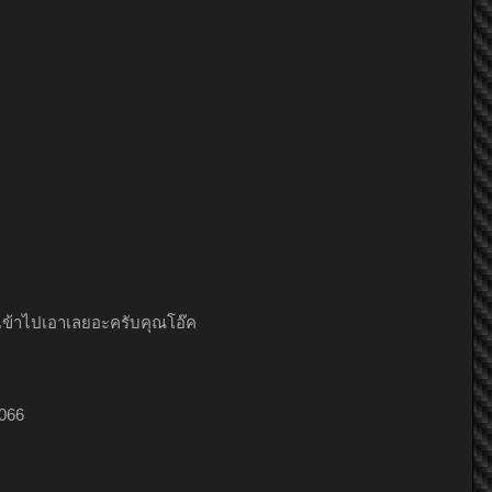
เข้าไปเอาเลยอะครับคุณโอ๊ค
0066