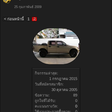
25 กุมภาพันธ์ 2009
< ก่อนหน้านี้
1
2
กิจกรรมล่าสุด:
1 กรกฎาคม 2015
วันที่สมัครสมาชิก:
30 ตุลาคม 2005
ข้อความ:
89
ถูกใจที่ได้รับ:
0
คะแนนรางวัล:
0
ใช้งานประกาศซื้อขาย:
0