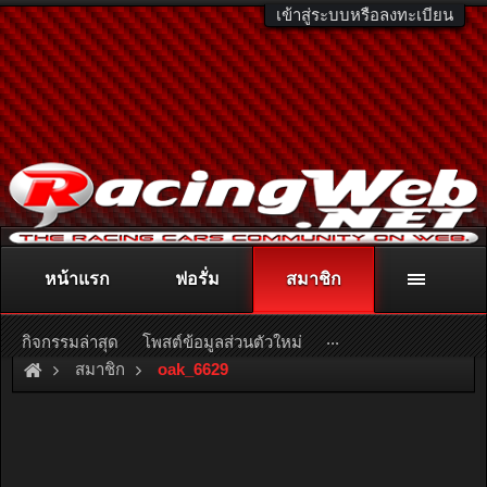
เข้าสู่ระบบหรือลงทะเบียน
หน้าแรก
ฟอรั่ม
สมาชิก
ติดต่อลงโฆษณา
racingweb@gmail.com
หรือโทร. 081-811-1138
หรืออ่านรายละเอียดเพิ่มเติม คลิกที่นี่
...
กิจกรรมล่าสุด
โพสต์ข้อมูลส่วนตัวใหม่
สมาชิก
oak_6629