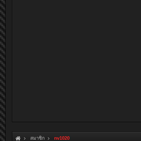
สมาชิก
nv1020