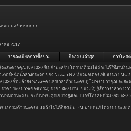
อนแก่นคร้าบบบบบบ
ุลาคม 2017
รายละเอียดการซื้อขาย
กิจกรรมล่าสุด
การโพสต์
่รู้จะสะดวกคุณ NV1020 รึเปล่านะครับ โดยปกติผมไม่ค่อยได้ใช้งานอินเต
เตอร์ที่ฉีดน้ำล้างกระจก ของ Nissan NV ที่ตัวมอเตอร์เขียนรุ่นว่า MC2
020 ซื้อแล้วส่ง พกง.(+ค่าเสียเวลาด้วยนะครับ) ไม่ทราบว่าคุณ จะสะด
ว ราคา 450 บาท(ของเทียม) ราคา 850 บาท (ของแท้) รู้สึกว่าราคาต่างก
หน่อยนะครับ จะเป็นพระคุณอย่างสูงเลย เบอร์โทรศัพท์ผม 081-580-2
รบอกผมด้วยนะครับ แต่ถ้าไม่ได้ก็ส่งเป็น PM มาแทนก็ได้ครับประหยัดด