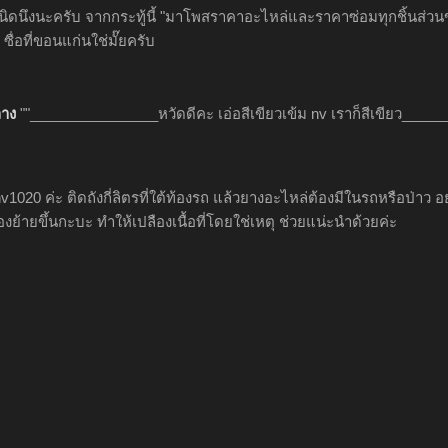
ดนึงนะครับ จากกระทู้นี้ "มาโพสราคาอะไหล่และราคาซ่อมทุกชิ้นส่วนของ
ซื่อที่ขอนแก่นใช่มั๊ยครับ
าง
""________________หวัดดีคะ เอ่อสีเขียวเข้ม nv เราก็สีเขียว___
v1020 ค่ะ ติดถังกี่ลิตรที่ใต้ท้องรถ แล้วยางอะไหล่ต้องมีในรถหรือป่า
งย้ายขึ้นกะบะ ทำให้เปลืองเนื้อที่โดยใช่เหตุ ช่วยแน่ะนำด้วยค่ะ