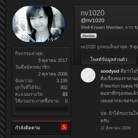
nv1020
@nv1020
Well-Known Member
,
จาก
ข
Member
nv1020 ถูกพบเห็นล่าสุด:
9 ต
กิจกรรมล่าสุด:
โพสต์ข้อมูลส่วนตัว
9 ตุลาคม 2017
วันที่สมัครสมาชิก:
soodyod
คือว่าไม
2 ตุลาคม 2006
คือเรื่องของราคามอ
ข้อความ:
3,195
ถ้าผมรบกวนคุณ NV1
ถูกใจที่ได้รับ:
302
ผมหาที่กรุงเทพแล้
คะแนนรางวัล:
83
เลยอยากจะขอรบกวน
ใช้งานประกาศซื้อขาย:
0
ปล. ถ้าได้รบกวนโท
ครับ
5
กำลังติดตาม
11 สิงหาคม 2009