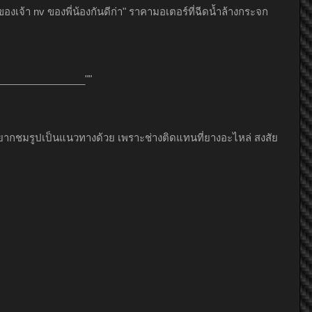
kenglek
BaDz_Boiz
kku
เจ้า nv ของพี่น้องกันดีก่า" ราคามอเตอร์ที่ฉีดน้ำล้างกระจก
R2D2
U*
__________________""
ว อยากชมรูปเป็นแนวทางด้วย เพราะช่างติดแทนที่ยางอะไหล่ สงสัย
pepsi_summer
BaDz_Boiz
kku
R2D2
kenglek
U*