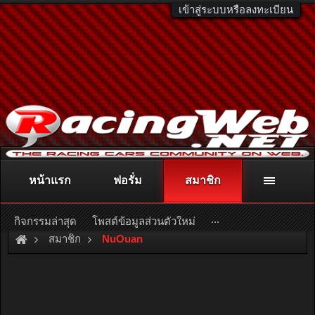
เข้าสู่ระบบหรือลงทะเบียน
หน้าแรก
ฟอรั่ม
สมาชิก
ติดต่อลงโฆษณา
racingweb@gmail.com
หรือโทร. 081-811-1138
หรืออ่านรายละเอียดเพิ่มเติม คลิกที่นี่
...
กิจกรรมล่าสุด
โพสต์ข้อมูลส่วนตัวใหม่
สมาชิก
NuOuan