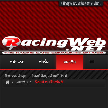
เข้าสู่ระบบหรือลงทะเบียน
หน้าแรก
ฟอรั่ม
สมาชิก
ติดต่อลงโฆษณา
racingweb@gmail.com
หรือโทร. 081-811-1138
หรืออ่านรายละเอียดเพิ่มเติม คลิกที่นี่
...
กิจกรรมล่าสุด
โพสต์ข้อมูลส่วนตัวใหม่
สมาชิก
นิธาน์ ทะเรืองรัมย์