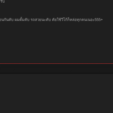
รับ
ือนกันคับ ผมตั้มคับ รถสวยนะคับ คัยใช้วีโก้ก็หล่อทุกคนเนอะ555+