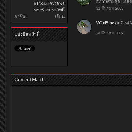
สภาพสวยสุดๆเลยค
51/2ม.6 ซ.วัดพร
31 มีนาคม 2009
พระร่วงประสิทธิ์
อาชีพ:
เรียน
VG<Black>
ดีเหม
24 มีนาคม 2009
แบ่งปันหน้านี้
Content Match