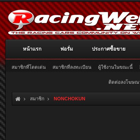
หน้าแรก
ฟอรั่ม
ประกาศซื้อขาย
สมาชิกที่โดดเด่น
สมาชิกที่ลงทะเบียน
ผู้ใช้งานในขณะนี้
ติดต่อลงโฆษ
สมาชิก
NONCHOKUN