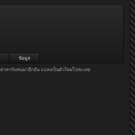
ข้อมูล
่ะ เด่วหากันชนมาอีกอัน แปลงเป็นตัวใหม่ไปซะเลย