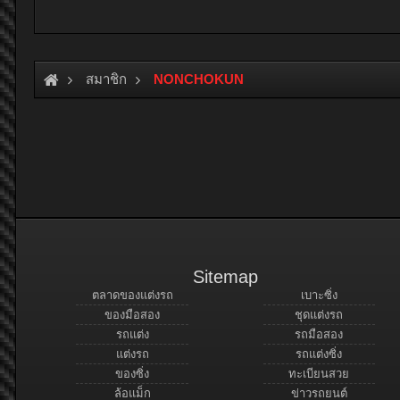
สมาชิก
NONCHOKUN
Sitemap
ตลาดของแต่งรถ
เบาะซิ่ง
ของมือสอง
ชุดแต่งรถ
รถแต่ง
รถมือสอง
แต่งรถ
รถแต่งซิ่ง
ของซิ่ง
ทะเบียนสวย
ล้อแม็ก
ข่าวรถยนต์