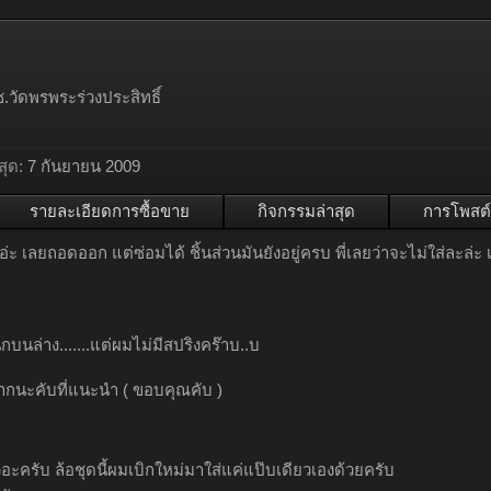
ซ.วัดพรพระร่วงประสิทธิ์
ุด:
7 กันยายน 2009
รายละเอียดการซื้อขาย
กิจกรรมล่าสุด
การโพสต์
่ะ เลยถอดออก แต่ซ่อมได้ ชิ้นส่วนมันยังอยู่ครบ พี่เลยว่าจะไม่ใส่ละล
นกบนล่าง.......แต่ผมไม่มีสปริงคร๊าบ..บ
กนะคับที่แนะนํา ( ขอบคุณคับ )
ะครับ ล้อชุดนี้ผมเบิกใหม่มาใส่แค่แป๊บเดียวเองด้วยครับ