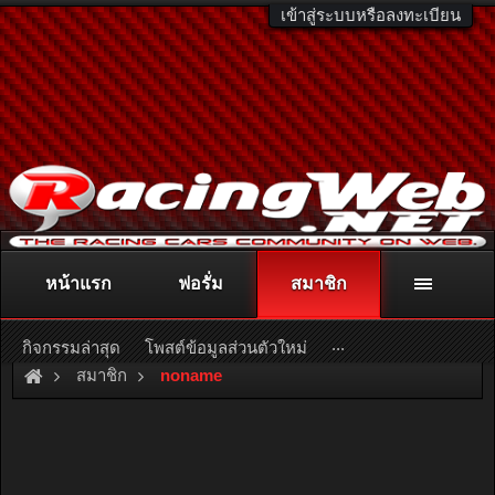
เข้าสู่ระบบหรือลงทะเบียน
หน้าแรก
ฟอรั่ม
สมาชิก
ติดต่อลงโฆษณา
racingweb@gmail.com
หรือโทร. 081-811-1138
หรืออ่านรายละเอียดเพิ่มเติม คลิกที่นี่
...
กิจกรรมล่าสุด
โพสต์ข้อมูลส่วนตัวใหม่
สมาชิก
noname