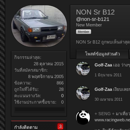
NON Sr B12
@non-sr-b121
New Member
Member
NON Sr B12 ถูกพบเห็นล่าสุด
โพสต์ข้อมูลส่วนตัว
กิจกรรมล่าสุด:
28 ตุลาคม 2015
Golf-Zaa
เออ ว่างๆ
วันที่สมัครสมาชิก:
1 มิถุนายน 2011
8 พฤศจิกายน 2005
ข้อความ:
866
Golf-Zaa
เงียบเลย
ถูกใจที่ได้รับ:
28
คะแนนรางวัล:
0
30 เมษายน 2011
ใช้งานประกาศซื้อขาย:
0
+ SENG +
มาเที่ยว
www.racingweb.net
3
กำลังติดตาม