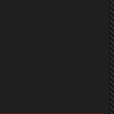
Golf-Zaa
deejang
tOon`
Golf-Zaa
deejang
รุจิรัตน์ วังกานนท์
13BT-REW
tOon`