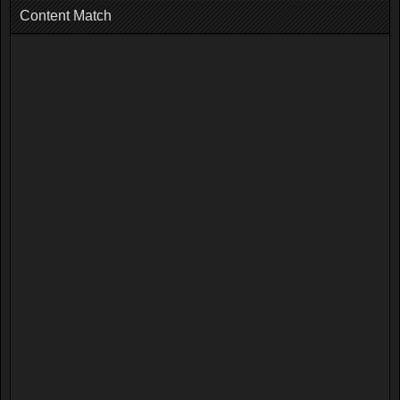
Content Match