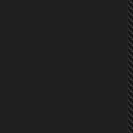
Poonim
aRmidamaru