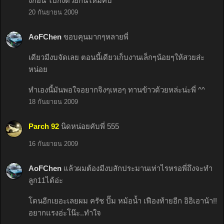
งก่อน ไปกิงด้วยกันไหมคับ
20 กันยายน 2009
AoFChen
ขอบคุนมากๆหลายพี่
เดียวมีงบจัดเลย ตอนนี้เดียวเก็บงานเล็กๆน้อยๆให้สวยส่ะ
หน่อย
ทำเองนี้มันพอใจอยากจิงๆเหอๆ ทานข้าวด้วยหล่ะน่ะพี่ ^^
18 กันยายน 2009
Parch 92
นิดหน่อยคับพี่ 555
16 กันยายน 2009
AoFChen
แล้วผมต้องมีงบสักประมานเท่าไรหรอพี่ถึงจะทำ
ลูก11ได้อ่ะ
โดนอีกเยอะเลยผม ครัช ปั๊ม หม้อน้ำ เฟืองท้ายอีก อิอิเอาน้า!!
อยากแรงอ่ะโน๊ะ..ทำใจ