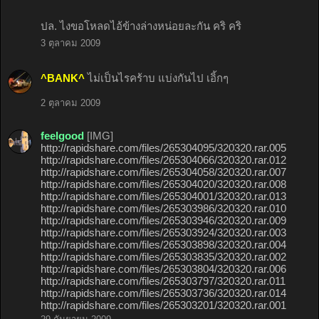
ปล. ไงขอโหลดไอ้ข้างล่างหน่อยละกัน คริ คริ
3 ตุลาคม 2009
^BANK^
ไม่เป็นไรคร้าบ แบ่งกันไป เอิ้กๆ
2 ตุลาคม 2009
feelgood
[IMG]
http://rapidshare.com/files/265304095/320320.rar.005
http://rapidshare.com/files/265304066/320320.rar.012
http://rapidshare.com/files/265304058/320320.rar.007
http://rapidshare.com/files/265304020/320320.rar.008
http://rapidshare.com/files/265304001/320320.rar.013
http://rapidshare.com/files/265303986/320320.rar.010
http://rapidshare.com/files/265303946/320320.rar.009
http://rapidshare.com/files/265303924/320320.rar.003
http://rapidshare.com/files/265303898/320320.rar.004
http://rapidshare.com/files/265303835/320320.rar.002
http://rapidshare.com/files/265303804/320320.rar.006
http://rapidshare.com/files/265303797/320320.rar.011
http://rapidshare.com/files/265303736/320320.rar.014
http://rapidshare.com/files/265303201/320320.rar.001