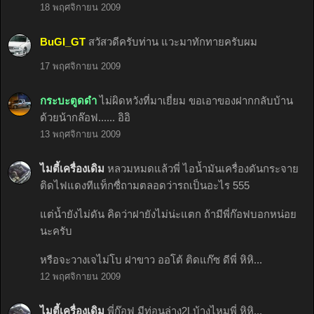
18 พฤศจิกายน 2009
BuGI_GT
สวัสวดีครับท่าน แวะมาทักทายครับผม
17 พฤศจิกายน 2009
กระบะตูดดำ
ไม่ผิดหวังที่มาเยี่ยม ขอเอาของฝากกลับบ้าน
ด้วยน้ากล๊อฟ...... อิอิ
13 พฤศจิกายน 2009
ไมตี้เครื่องเดิม
หลวมหมดแล้วพี่ ไอน้ำมันเครื่องดันกระจาย
ติดไฟแดงทีแท็กซื่ถามตลอดว่ารถเป็นอะไร 555
แต่น้ำยังไม่ดัน คิดว่าฝายังไม่น่ะแตก ถ้ามีพี่ก๊อฟบอกหน่อย
นะครับ
หรือจะวางเจไม่โบ ฝาขาว ออโต้ ติดแก๊ซ ดีพี่ หิหิ...
12 พฤศจิกายน 2009
ไมตี้เครื่องเดิม
พี่ก๊อฟ มีท่อนล่าง2Lบ้างไหมพี่ หิหิ...