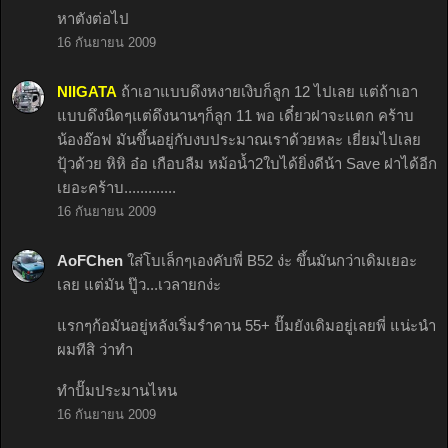
หาตังต่อไป
16 กันยายน 2009
NIIGATA
ถ้าเอาแบบดึงหงายเงิบก็ลูก 12 ไปเลย แต่ถ้าเอา
แบบดึงนิดๆแต่ดึงนานๆก็ลูก 11 พอ เดี๋ยวฝาจะแตก คร้าบ
น้องอ๊อฟ มันขึ้นอยู่กับงบประมาณเราด้วยหละ เยี่ยมไปเลย
ปุ้วด้วย หิหิ อ๋อ เกือบลืม หม้อน้ำ2ใบได้ยิ่งดีน้า Save ฝาได้อีก
เยอะคร้าบ.............
16 กันยายน 2009
AoFChen
ใส่โบเล็กๆเองคับพี่ B52 ง่ะ ขึ้นมันกว่าเดิมเยอะ
เลย แต่มัน ปู๊ว...เวลายกง่ะ
แรกๆก้อมันอยู่หลังเริ่มรำคาน 55+ ปั๊มยังเดิมอยู่เลยพี่ แน่ะนำ
ผมทีสิ ว่าทำ
ทำปั๊มประมานไหน
16 กันยายน 2009