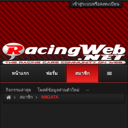
เข้าสู่ระบบหรือลงทะเบียน
หน้าแรก
ฟอรั่ม
สมาชิก
ติดต่อลงโฆษณา
racingweb@gmail.com
หรือโทร. 081-811-1138
หรืออ่านรายละเอียดเพิ่มเติม คลิกที่นี่
...
กิจกรรมล่าสุด
โพสต์ข้อมูลส่วนตัวใหม่
สมาชิก
NIIGATA