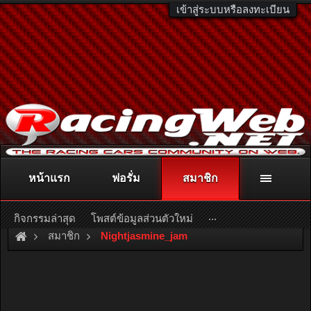
เข้าสู่ระบบหรือลงทะเบียน
หน้าแรก
ฟอรั่ม
สมาชิก
ติดต่อลงโฆษณา
racingweb@gmail.com
หรือโทร. 081-811-1138
หรืออ่านรายละเอียดเพิ่มเติม คลิกที่นี่
...
กิจกรรมล่าสุด
โพสต์ข้อมูลส่วนตัวใหม่
สมาชิก
Nightjasmine_jam