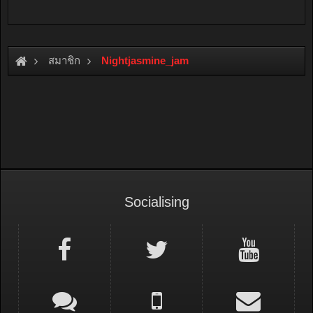
สมาชิก
Nightjasmine_jam
Socialising