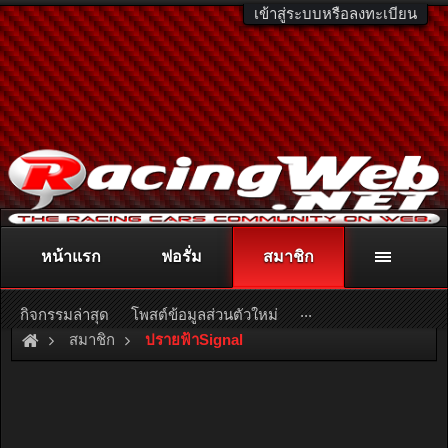
เข้าสู่ระบบหรือลงทะเบียน
หน้าแรก
ฟอรั่ม
สมาชิก
ติดต่อลงโฆษณา
racingweb@gmail.com
หรือโทร. 081-811-1138
หรืออ่านรายละเอียดเพิ่มเติม คลิกที่นี่
...
กิจกรรมล่าสุด
โพสต์ข้อมูลส่วนตัวใหม่
สมาชิก
ปรายฟ้าSignal