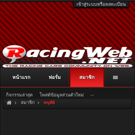
เข้าสู่ระบบหรือลงทะเบียน
หน้าแรก
ฟอรั่ม
สมาชิก
ติดต่อลงโฆษณา
racingweb@gmail.com
หรือโทร. 081-811-1138
หรืออ่านรายละเอียดเพิ่มเติม คลิกที่นี่
...
กิจกรรมล่าสุด
โพสต์ข้อมูลส่วนตัวใหม่
สมาชิก
my86