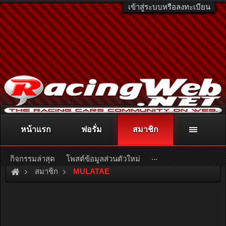
เข้าสู่ระบบหรือลงทะเบียน
หน้าแรก
ฟอรั่ม
สมาชิก
ติดต่อลงโฆษณา
racingweb@gmail.com
หรือโทร. 081-811-1138
หรืออ่านรายละเอียดเพิ่มเติม คลิกที่นี่
...
กิจกรรมล่าสุด
โพสต์ข้อมูลส่วนตัวใหม่
สมาชิก
MULATAE