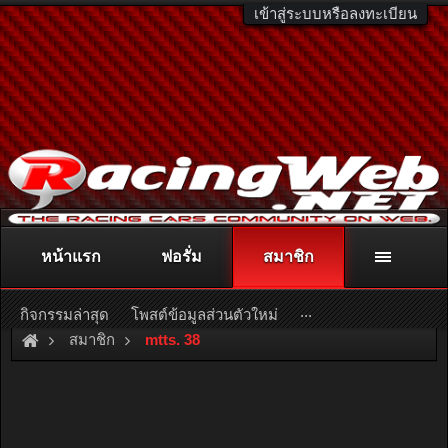
เข้าสู่ระบบหรือลงทะเบียน
หน้าแรก
ฟอรั่ม
สมาชิก
ติดต่อลงโฆษณา
racingweb@gmail.com
หรือโทร. 081-811-1138
หรืออ่านรายละเอียดเพิ่มเติม คลิกที่นี่
...
กิจกรรมล่าสุด
โพสต์ข้อมูลส่วนตัวใหม่
สมาชิก
mtts. 38