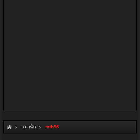
สมาชิก
mtb96