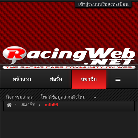
เข้าสู่ระบบหรือลงทะเบียน
หน้าแรก
ฟอรั่ม
สมาชิก
ติดต่อลงโฆษณา
racingweb@gmail.com
หรือโทร. 081-811-1138
หรืออ่านรายละเอียดเพิ่มเติม คลิกที่นี่
...
กิจกรรมล่าสุด
โพสต์ข้อมูลส่วนตัวใหม่
สมาชิก
mtb96