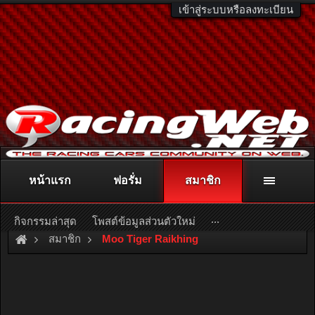
เข้าสู่ระบบหรือลงทะเบียน
หน้าแรก
ฟอรั่ม
สมาชิก
ติดต่อลงโฆษณา
racingweb@gmail.com
หรือโทร. 081-811-1138
หรืออ่านรายละเอียดเพิ่มเติม คลิกที่นี่
...
กิจกรรมล่าสุด
โพสต์ข้อมูลส่วนตัวใหม่
สมาชิก
Moo Tiger Raikhing