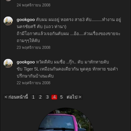
24 พฤศจิกายน 2008
gookgoo
คับผม ผมอยู่ หอตรง สาย3 คับ.........ทำงาน อยู่
นครชัยศรี คับ (แถว ท่านา)
ถ้ามีโอกาศแล้วเจอกันคับผม ...อ้อ....ส่วนเรื่องของขายจะ
ถามๆๆให้คับ
23 พฤศจิกายน 2008
gookgoo
หวัดดีคับ ผมชื่อ ..กุ๊ก.. คับ มาทักทายคับ
ขับ Tiger 5L เหมือนกันคอเดียวกัน พูดคุย ทักทาย ขอคำ
ปรึกษากันบ้างนะคับ
22 พฤศจิกายน 2008
< ก่อนหน้านี้
1
2
3
4
5
ต่อไป >