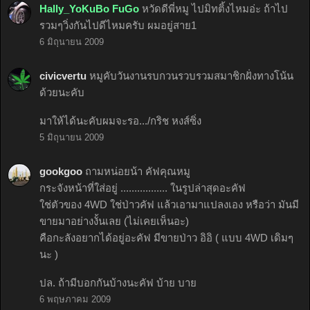
Hally_YoKuBo FuGo
หวัดดีพี่หมู ไปมิทติ้งไหมอ่ะ ถ้าไป
รวมๆวิ่งกันไปดีไหมครับ ผมอยู่สาย1
6 มิถุนายน 2009
civicvertu
หมูคับวันงานรบกวนรวบรวมสมาชิกฝั่งทางโน้น
ด้วยนะคับ
มาให้ได้นะคับผมจะรอ.../กริช หงส์ซิ่ง
5 มิถุนายน 2009
gookgoo
ถามหน่อยน้า คัฟคุณหมู
กระจังหน้าที่ใส่อยู่ ................. ในรูปล่าสุดอะคัฟ
ใช่ตัวของ 4WD ใช่ป่าวคัฟ แล้วเอามาแปลงเอง หรือว่า มันมี
ขายมาอย่างงั้นเลย (ไม่เคยเห็นอะ)
คือกะลังอยากได้อยู่อะคัฟ มีขายป่าว อิอิ ( แบบ 4WD เดิมๆ
นะ )
ปล. ถ้ามีบอกกันบ้างนะคัฟ บ้าย บาย
6 พฤษภาคม 2009