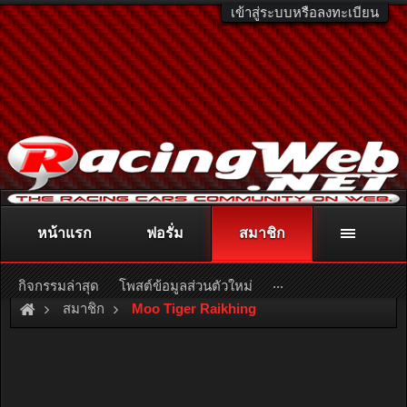
เข้าสู่ระบบหรือลงทะเบียน
หน้าแรก
ฟอรั่ม
สมาชิก
ติดต่อลงโฆษณา
racingweb@gmail.com
หรือโทร. 081-811-1138
หรืออ่านรายละเอียดเพิ่มเติม คลิกที่นี่
...
กิจกรรมล่าสุด
โพสต์ข้อมูลส่วนตัวใหม่
สมาชิก
Moo Tiger Raikhing