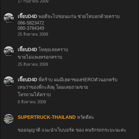
17 กันยายน 2009
เจี๊ยบD4D
พอดีจะไปขอนแก่น ช่วยโทบอกด้วยคราบ
086-5823472
080-3784349
25 สิงหาคม 2009
เจี๊ยบD4D
โทคุยเลยคราบ
ขายไม่แพงหรอกคราบ
25 สิงหาคม 2009
เจี๊ยบD4D
พี่คร้าบ ผมมีเฮดฯของHEROตัวนอกครับ
เหนว่าของพี่กะลังผุ โผมเลยถามขาย
โทรถามได้คราบ
9 สิงหาคม 2009
SUPERTRUCK-THAILAND
หวัดดีค่ะ
ขออณุญาติ แนะนำเว็บบอร์ด ของ คนรักรถกระบะนะค่ะ