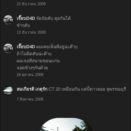
22 ธันวาคม 2008
เจี๊ยบD4D
จัดปัยคับ คุยกันได้
ขําๆคับ
13 ธันวาคม 2008
เจี๊ยบD4D
ผมเคยเห็นพี่อยู่น่ะค๊าบ
ถ้าไม่ผิดคันน่ะค๊าบ
ผมเจอทีสนามขอนแก่น
จอดข้างๆกันด้วย
26 ตุลาคม 2008
สมเกียรติ เกตุรัก
CT 20 เหมือนกัน แต่ปั้ดาวลอย สุพรรณบุรี
7 สิงหาคม 2008