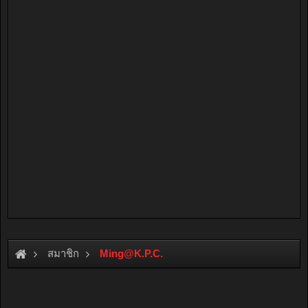
สมาชิก
Ming@K.P.C
.