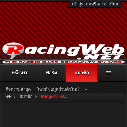
เข้าสู่ระบบหรือลงทะเบียน
หน้าแรก
ฟอรั่ม
สมาชิก
ติดต่อลงโฆษณา
racingweb@gmail.com
หรือโทร. 081-811-1138
หรืออ่านรายละเอียดเพิ่มเติม คลิกที่นี่
...
กิจกรรมล่าสุด
โพสต์ข้อมูลส่วนตัวใหม่
สมาชิก
Ming@K.P.C
.