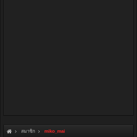
สมาชิก
miko_mai