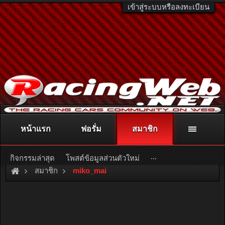
เข้าสู่ระบบหรือลงทะเบียน
หน้าแรก
ฟอรั่ม
สมาชิก
ติดต่อลงโฆษณา
racingweb@gmail.com
หรือโทร. 081-811-1138
หรืออ่านรายละเอียดเพิ่มเติม คลิกที่นี่
...
กิจกรรมล่าสุด
โพสต์ข้อมูลส่วนตัวใหม่
สมาชิก
miko_mai