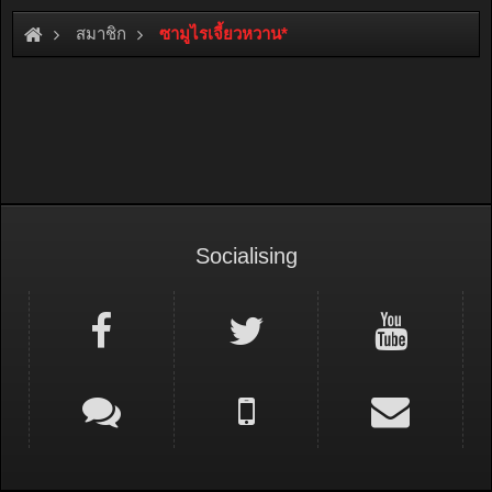
สมาชิก
ซามูไรเจี้ยวหวาน*
Socialising