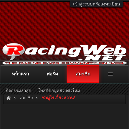
เข้าสู่ระบบหรือลงทะเบียน
หน้าแรก
ฟอรั่ม
สมาชิก
ติดต่อลงโฆษณา
racingweb@gmail.com
หรือโทร. 081-811-1138
หรืออ่านรายละเอียดเพิ่มเติม คลิกที่นี่
...
กิจกรรมล่าสุด
โพสต์ข้อมูลส่วนตัวใหม่
สมาชิก
ซามูไรเจี้ยวหวาน*