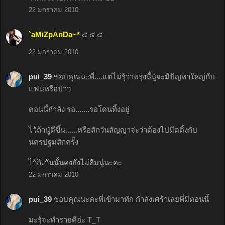
22 มกราคม 2010
`aMiZpAnDa~*
๕ ๕ ๕
22 มกราคม 2010
pui_39
ขอบคุณนะพี่....แต่ไม่รุ้ว่าพรุ่งนี้นู๋จะมีปัญหาใหญ่กับ
แฟนหรือป่าว
ตอนนี้กำลัง รอ.......รอโดนทิ้งอยู่
ไว้ถ้านู๋ดีขึ้น......หรือสักวันสัญญาจ่ะว่าต้องไปมีตติ้งกับ
นครปฐมสักครั้ง
ไว้ถึงวันนั้นคงยังไม่ลืมนู๋นะคะ
22 มกราคม 2010
pui_39
ขอบคุณนะคะที่เข้ามาทัก กำลังเศร้าเลยพี่มีตอนนี้
มะรุ้จะทำรายดีอ่ะ T_T