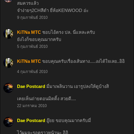
สมควรแล้ว
จำง่ายๆ2CHสีดำ ยี่ห้อKENWOOD อ่ะ
9 กุมภาพันธ์ 2010
KiTNa MTC
ชอบไอ้ตรง ปล. นี่แหละครับ
ยังไงก็ขอบคุณมากครับ
5 กุมภาพันธ์ 2010
KiTNa MTC
ขอบคุณครับเรื่องเส้นทาง.....งงได้ใจเลย..อิอิ
4 กุมภาพันธ์ 2010
Dae Postcard
มี่มาเพลินวาน เอารูปลงให้ดูบ้างสิ
เคยเห็นถ่ายตอนมิตติ้ง สวยดี....
22 มกราคม 2010
Dae Postcard
อู๊ยย ขอบคุณมากครับมี่
ไว้ผมจะรอคราวหน้านะ อิอิ