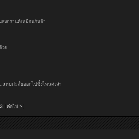
ันสงกรานต์เหมือนกันจ้า
้ด้วย
่า...แทบม่ะดั้ยออกไปซิ่้งไหนค่ะง่า
3
ต่อไป >