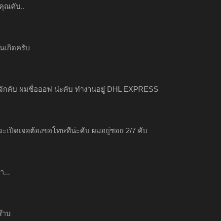
ุณคับ..
ันเกิดครับ
้รู้จักคับ ผมชื่อออฟ น่ะคับ ทำงานอยู่ DHL EXPRESS
่งจะเปิดเจอต้องขอโทษทีน่ะคับ ผมอยู่ซอย 2/7 คับ
า...
ร๊าบ