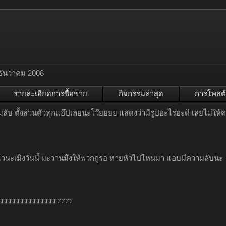
ธันวาคม 2008
รายละเอียดการซื้อขาย
กิจกรรมล่าสุด
การโพสต์
ลับ ตั้งส่วนตัวทุกแอ๊ปเลยนะโว๊ยยยย แสดงว่ามีรูปอะไรอะดิ เลยไม่ให้คนไม
วนะเมิงวันนี้ มะวานมึงให้พวกกูรอ หายหัวไปไหนมา แอบมีความลับนะ
ววววววววววววววววววว