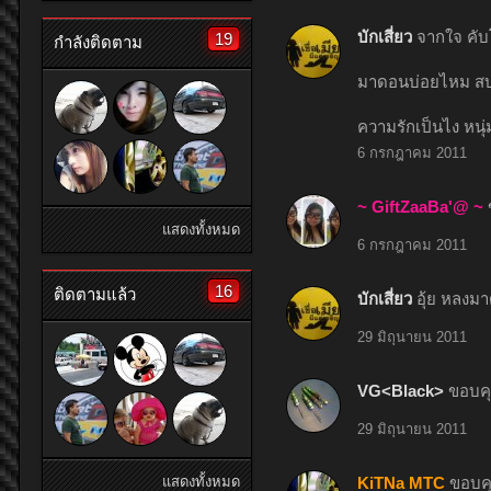
บักเสี่ยว
จากใจ คั
19
กำลังติดตาม
มาดอนบ่อยไหม สบาย
ความรักเป็นไง หนุ่
6 กรกฎาคม 2011
~ GiftZaaBa'@ ~
แสดงทั้งหมด
6 กรกฎาคม 2011
16
ติดตามแล้ว
บักเสี่ยว
อุ้ย หลงมาด
29 มิถุนายน 2011
VG<Black>
ขอบค
29 มิถุนายน 2011
แสดงทั้งหมด
KiTNa MTC
ขอบค