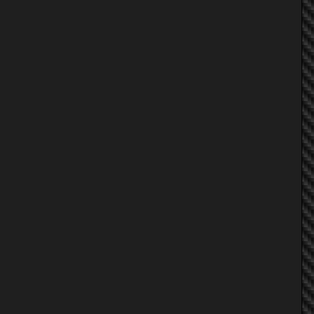
l3oZo
CARINA
เอวี่^เรซซิ่ง
TON 940
KiTNa MTC
INTER_ZONE
^Fon^FoRTuner
CARINA
ต้อมต้าต้วมเตี้ยม
INTER_ZONE
tao_civic32
เอวี่^เรซซิ่ง