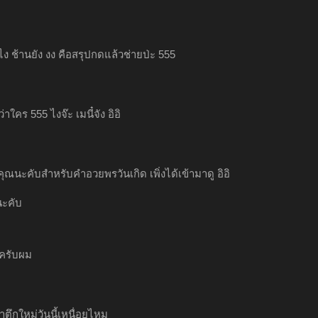
ไง ช้านยัง งง คือสรุปกดแล้วช่ายป่ะ 555
ว่าใคร 555 ไงจ๊ะ เมนี๋จัง อิอิ
ุณนะคับสำหรับคำอวยพรวันเกิด เพิ่งได้เข้ามาดู อิอิ
นะคับ
ครับผม
าตึกใหม่วันนี้เหนื่อยไหม