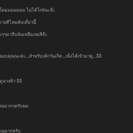
บโผมมมมมมม ไม่ได้โก6นะจ๊ะ
ดีไหมคับเดี๋ยวนี้
มๆๆมาจีบล้นเหลือเลยสิจ๊ะ
ขอบคุณนะค่ะ...สำหรับเค้กวันเกิด...เพิ่งได้เข้ามาดู...อิอิ
ูนางฟ้า อิอิ
ุณมากๆครับผม
ุณมากครับ