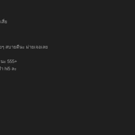
เสี่ย
งัยๆ สบายดีนะ ม่ายเจอเลย
่ะนะ 555+
ทำ hi5 ละ