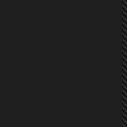
tum_colt
Aong940
โอ๊ต MIDWAY
gaszohol
koenma
กร(กร)
tum_colt
koenma
gaszohol
Aong940
จิ๊บ55