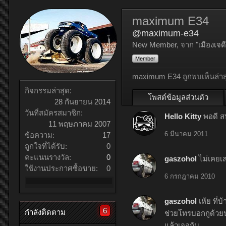
maximum E34
@maximum-e34
New Member
,
จาก
"เมืองเจด
Member
maximum E34 ถูกพบเห็นล่าส
กิจกรรมล่าสุด:
โพสต์ข้อมูลส่วนตัว
28 กันยายน 2014
วันที่สมัครสมาชิก:
Hello Kitty
พอดี ส
11 พฤษภาคม 2007
6 มีนาคม 2011
ข้อความ:
17
ถูกใจที่ได้รับ:
0
คะแนนรางวัล:
0
gaszohol
ไม่เคยเ
ใช้งานประกาศซื้อขาย:
0
6 กรกฎาคม 2010
gaszohol
เห้ย ที่บ
6
กำลังติดตาม
ช่วยโทรบอกกูด้ว
แล้วเจอกัน