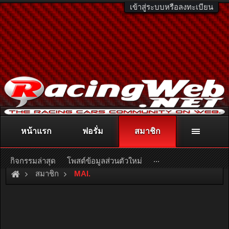
เข้าสู่ระบบหรือลงทะเบียน
หน้าแรก
ฟอรั่ม
สมาชิก
ติดต่อลงโฆษณา
racingweb@gmail.com
หรือโทร. 081-811-1138
หรืออ่านรายละเอียดเพิ่มเติม คลิกที่นี่
...
กิจกรรมล่าสุด
โพสต์ข้อมูลส่วนตัวใหม่
สมาชิก
MAI.