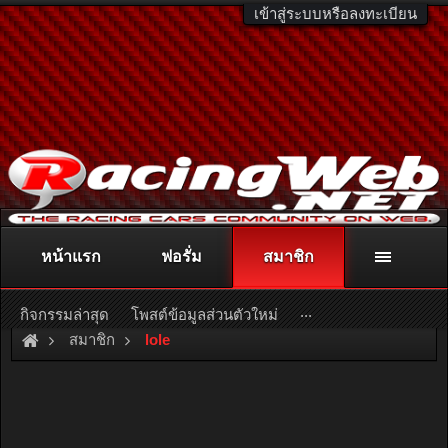
เข้าสู่ระบบหรือลงทะเบียน
หน้าแรก
ฟอรั่ม
สมาชิก
ติดต่อลงโฆษณา
racingweb@gmail.com
หรือโทร. 081-811-1138
หรืออ่านรายละเอียดเพิ่มเติม คลิกที่นี่
...
กิจกรรมล่าสุด
โพสต์ข้อมูลส่วนตัวใหม่
สมาชิก
lole