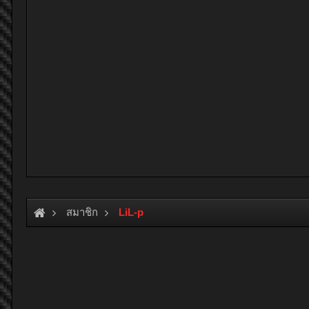
สมาชิก
LiL-p