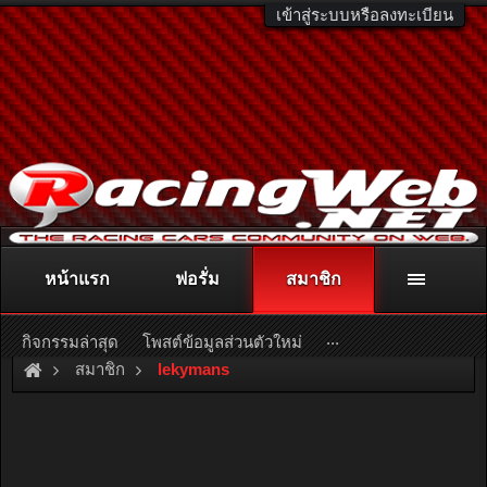
เข้าสู่ระบบหรือลงทะเบียน
หน้าแรก
ฟอรั่ม
สมาชิก
ติดต่อลงโฆษณา
racingweb@gmail.com
หรือโทร. 081-811-1138
หรืออ่านรายละเอียดเพิ่มเติม คลิกที่นี่
...
กิจกรรมล่าสุด
โพสต์ข้อมูลส่วนตัวใหม่
สมาชิก
lekymans