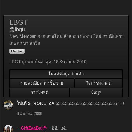
LBGT
@lbgt1
New Member
,
จาก
สายไหม ลำลูกกา สะพานใหม่ รามอินทรา
เกษตร ปากเกร็ด
Member
LBGT ถูกพบเห็นล่าสุด:
18 ธันวาคม 2010
โพสต์ข้อมูลส่วนตัว
รายละเอียดการซื้อขาย
กิจกรรมล่าสุด
การโพสต์
ข้อมูล
โปเต้ STROKE_ZA
55555555555555555555555555+++
8 มีนาคม 2009
~ GiftZaaBa'@ ~
อิอิ....ค่ะ