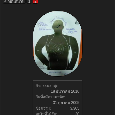
< ก่อนหน้านี้
1
2
กิจกรรมล่าสุด:
18 ธันวาคม 2010
วันที่สมัครสมาชิก:
31 ตุลาคม 2005
ข้อความ:
3,305
ถูกใจที่ได้รับ:
20