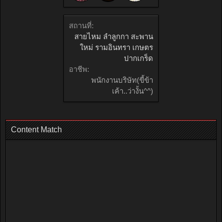
สถานที่:
สายไหม ลำลูกกา สะพาน
ใหม่ รามอินทรา เกษตร
ปากเกร็ด
อาชีพ:
พนักงานบริษัท(ขี้ข้า
เค้า..ว่างั้น^^)
Content Match