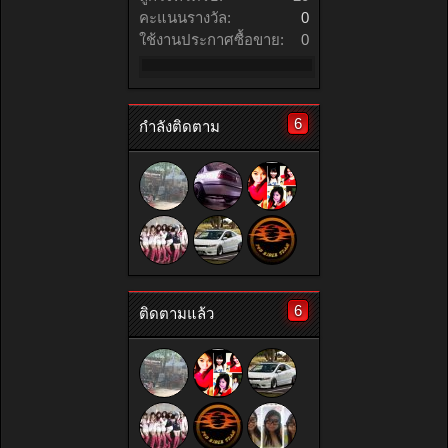
คะแนนรางวัล:
0
ใช้งานประกาศซื้อขาย:
0
6
กำลังติดตาม
6
ติดตามแล้ว