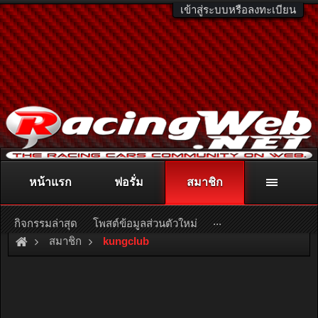
เข้าสู่ระบบหรือลงทะเบียน
หน้าแรก
ฟอรั่ม
สมาชิก
ติดต่อลงโฆษณา
racingweb@gmail.com
หรือโทร. 081-811-1138
หรืออ่านรายละเอียดเพิ่มเติม คลิกที่นี่
...
กิจกรรมล่าสุด
โพสต์ข้อมูลส่วนตัวใหม่
สมาชิก
kungclub