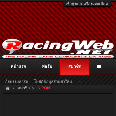
เข้าสู่ระบบหรือลงทะเบียน
หน้าแรก
ฟอรั่ม
สมาชิก
ติดต่อลงโฆษณา
racingweb@gmail.com
หรือโทร. 081-811-1138
หรืออ่านรายละเอียดเพิ่มเติม คลิกที่นี่
...
กิจกรรมล่าสุด
โพสต์ข้อมูลส่วนตัวใหม่
สมาชิก
K.PON