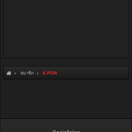
สมาชิก
K.PON