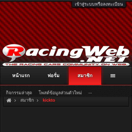
เข้าสู่ระบบหรือลงทะเบียน
หน้าแรก
ฟอรั่ม
สมาชิก
ติดต่อลงโฆษณา
racingweb@gmail.com
หรือโทร. 081-811-1138
หรืออ่านรายละเอียดเพิ่มเติม คลิกที่นี่
...
กิจกรรมล่าสุด
โพสต์ข้อมูลส่วนตัวใหม่
สมาชิก
kickto