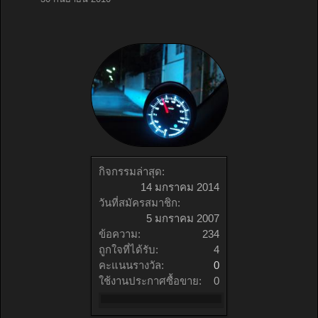
กิจกรรมล่าสุด:
14 มกราคม 2014
วันที่สมัครสมาชิก:
5 มกราคม 2007
ข้อความ:
234
ถูกใจที่ได้รับ:
4
คะแนนรางวัล:
0
ใช้งานประกาศซื้อขาย:
0