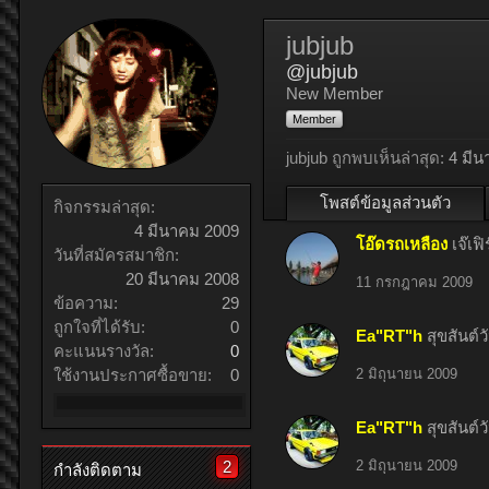
jubjub
@jubjub
New Member
Member
jubjub ถูกพบเห็นล่าสุด:
4 มีน
โพสต์ข้อมูลส่วนตัว
กิจกรรมล่าสุด:
4 มีนาคม 2009
โอ๊ดรถเหลือง
เจ๊เ
วันที่สมัครสมาชิก:
20 มีนาคม 2008
11 กรกฎาคม 2009
ข้อความ:
29
ถูกใจที่ได้รับ:
0
Ea"RT"h
สุขสันต์ว
คะแนนรางวัล:
0
ใช้งานประกาศซื้อขาย:
0
2 มิถุนายน 2009
Ea"RT"h
สุขสันต์ว
2
2 มิถุนายน 2009
กำลังติดตาม