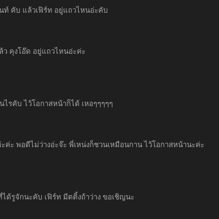
นนท์ คับ แล้วเฟิร์ท อยู่แถวไหนอ่ะคับ
ล้ว คุงโอ๊ด อยู่แถวไหนอ่ะค่ะ
็นไรคับ ไว้โอกาสหน้าก็ได้ เหอๆๆๆๆๆ
่ะค่ะ พอดีไม่ว่างอ่ะจ๊ะ พี่เหน่งก็ชวนเหมือนกาน ไว้โอกาสหน้านะค่ะ
ที่ได้รูจักนะคับ เฟิร์ท มีตติ้งถ้าว่าง ขอเชิญนะ