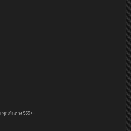
Yui_E21HRC
โอ๊ดรถเหลือง
mamojang
Mennkung
โอ๊ดรถเหลือง
1n5606
ัย ทุกเส้นทาง 555++