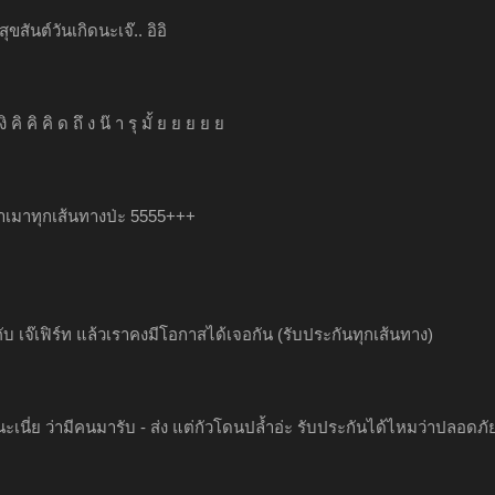
สุขสันต์วันเกิดนะเจ๊.. อิอิ
ิ งิ คิ คิ คิ ด ถึ ง น๊ า รุ มั้ ย ย ย ย ย
่าเมาทุกเส้นทางป่ะ 5555+++
คับ เจ๊เฟิร์ท แล้วเราคงมีโอกาสได้เจอกัน (รับประกันทุกเส้นทาง)
รู้นะเนี่ย ว่ามีคนมารับ - ส่ง แต่กัวโดนปล้ำอ่ะ รับประกันได้ไหมว่าปลอดภ