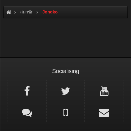
สมาชิก
Jongko
Socialising