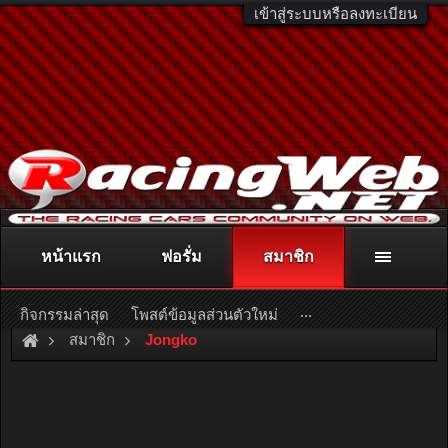
เข้าสู่ระบบหรือลงทะเบียน
หน้าแรก
ฟอรั่ม
สมาชิก
ติดต่อลงโฆษณา
racingweb@gmail.com
หรือโทร. 081-811-1138
หรืออ่านรายละเอียดเพิ่มเติม คลิกที่นี่
...
กิจกรรมล่าสุด
โพสต์ข้อมูลส่วนตัวใหม่
สมาชิก
Jongko