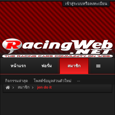
เข้าสู่ระบบหรือลงทะเบียน
หน้าแรก
ฟอรั่ม
สมาชิก
ติดต่อลงโฆษณา
racingweb@gmail.com
หรือโทร. 081-811-1138
หรืออ่านรายละเอียดเพิ่มเติม คลิกที่นี่
...
กิจกรรมล่าสุด
โพสต์ข้อมูลส่วนตัวใหม่
สมาชิก
jen do it