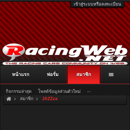
เข้าสู่ระบบหรือลงทะเบียน
หน้าแรก
ฟอรั่ม
สมาชิก
ติดต่อลงโฆษณา
racingweb@gmail.com
หรือโทร. 081-811-1138
หรืออ่านรายละเอียดเพิ่มเติม คลิกที่นี่
...
กิจกรรมล่าสุด
โพสต์ข้อมูลส่วนตัวใหม่
สมาชิก
JAZZza