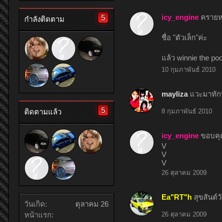
icy_engine
ครายหว
5
กำลังติดตาม
ชื่อ "ตัวเล็ก"ค่ะ
แล้ว winnie the po
10 กุมภาพันธ์ 2010
mayliza
แวะมาทักท
5
ติดตามแล้ว
8 กุมภาพันธ์ 2010
icy_engine
ขอบคุ
V
V
V
26 ตุลาคม 2009
Ea"RT"h
สุขสันต์ว
วันเกิด:
ตุลาคม 26
หน้าแรก:
26 ตุลาคม 2009