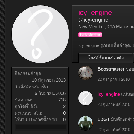
icy_engine
@icy-engine
New Member
,
จาก
Mahasar
Lady Member
icy_engine ถูกพบเห็นล่าสุด:
โพสต์ข้อมูลส่วนตัว
Boostmaster
ขอบค
กิจกรรมล่าสุด:
22 กรกฎาคม 2010
10 มิถุนายน 2013
วันที่สมัครสมาชิก:
6 กันยายน 2006
icy_engine
แน่นอน
ข้อความ:
718
23 กุมภาพันธ์ 2010
ถูกใจที่ได้รับ:
2
คะแนนรางวัล:
0
LBGT
มันต้องอย่า
ใช้งานประกาศซื้อขาย:
0
22 กุมภาพันธ์ 2010