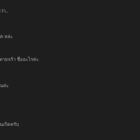
่า..
oh หล่ะ
ายจร้า ชื่ออะไรค่ะ
ณค่ะ
ันเกิดครับ