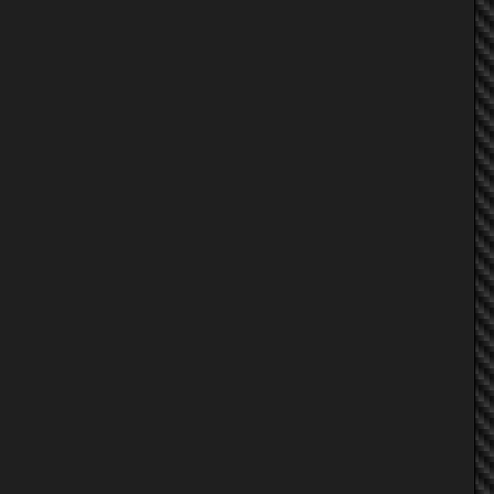
F23A
DOOK_CL1
กานต์
AkanE_A72
khokolo
DOOK_CL1
khokolo
กานต์
F23A
AkanE_A72