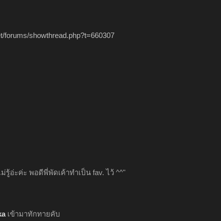
net/forums/showthread.php?t=660307
่รู้อ่ะค่ะ พอดีพี่พัดเค้าทำเป็น fav. ไว้ ^^"
ka
เข้ามาทักทายคับ