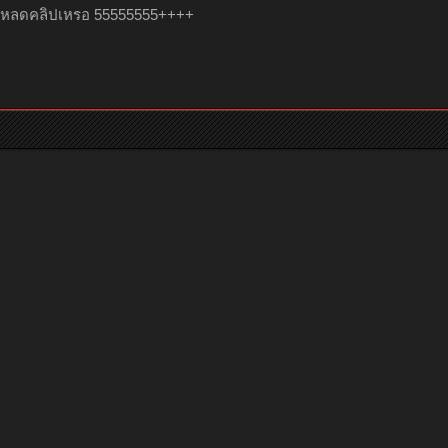
บโหลดคลิปเหรอ 55555555++++