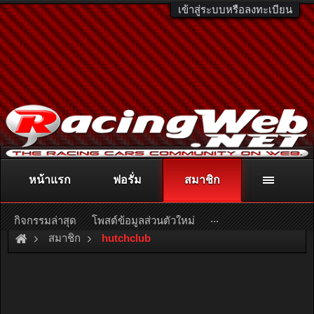
เข้าสู่ระบบหรือลงทะเบียน
หน้าแรก
ฟอรั่ม
สมาชิก
ติดต่อลงโฆษณา
racingweb@gmail.com
หรือโทร. 081-811-1138
หรืออ่านรายละเอียดเพิ่มเติม คลิกที่นี่
...
กิจกรรมล่าสุด
โพสต์ข้อมูลส่วนตัวใหม่
สมาชิก
hutchclub