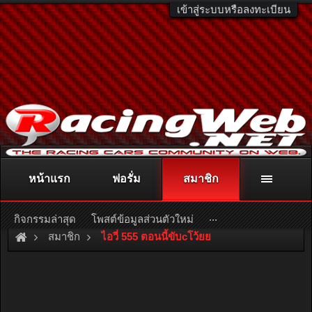
เข้าสู่ระบบหรือลงทะเบียน
หน้าแรก
ฟอรั่ม
สมาชิก
ติดต่อลงโฆษณา
racingweb@gmail.com
หรือโทร. 081-811-1138
หรืออ่านรายละเอียดเพิ่มเติม คลิกที่นี่
...
กิจกรรมล่าสุด
โพสต์ข้อมูลส่วนตัวใหม่
สมาชิก
ไอวี่ 555 ตอนนี้ขับcโว้ยย