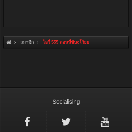
สมาชิก
ไอวี่ 555 ตอนนี้ขับcโว้ยย
Socialising