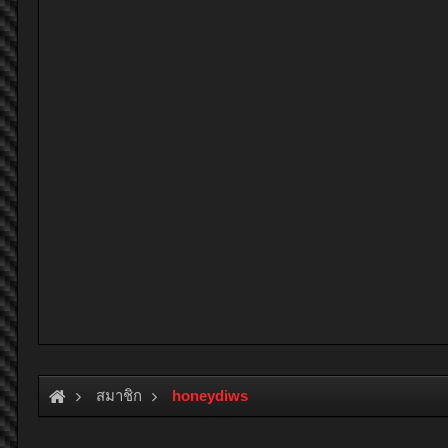
สมาชิก
honeydiws