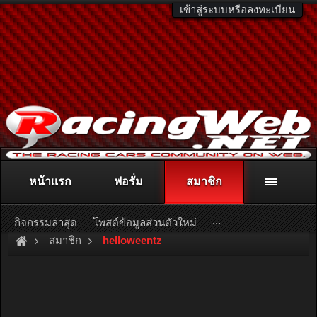
เข้าสู่ระบบหรือลงทะเบียน
หน้าแรก
ฟอรั่ม
สมาชิก
ติดต่อลงโฆษณา
racingweb@gmail.com
หรือโทร. 081-811-1138
หรืออ่านรายละเอียดเพิ่มเติม คลิกที่นี่
...
กิจกรรมล่าสุด
โพสต์ข้อมูลส่วนตัวใหม่
สมาชิก
helloweentz